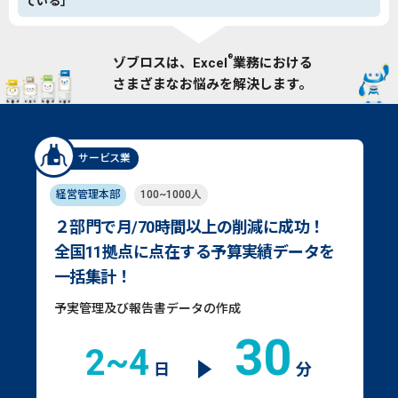
ている」
®
ゾブロスは、Excel
業務における
さまざまなお悩みを解決します。
サービス業
経営管理本部
100~1000人
２部門で月/70時間以上の削減に成功！
全国11拠点に点在する予算実績データを
一括集計！
予実管理及び報告書データの作成
30
2~4
日
分