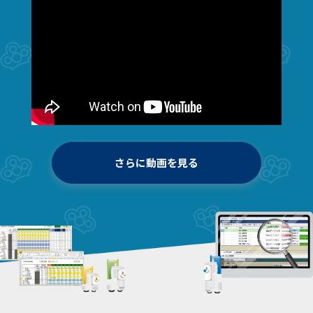
（有限会社湘南ちがさき屋十大 様）
“xoBlosの教育サポートや保守サポートには
とても満足しています。”
（株式会社東日製作所 様）
“xoBlosは裏方として
さらに動画を見る
各システムをつなぐ肝心要の鍵です。”
（株式会社ギオン 様）
“改革が前に進んでいる手ごたえを
具体的に感じることができて、
非常に喜ばしく思っています。”
（株式会社日立製作所 様）