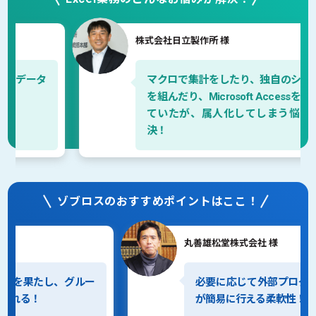
株式会社日立製作所 様
“xoBlosは裏方として
各システムをつなぐ肝心要の鍵です。”
マクロで集計をしたり、独自のシステム
（株式会社ギオン 様）
を組んだり、Microsoft Accessを使用し
ていたが、属人化してしまう悩みが解
決！
“改革が前に進んでいる手ごたえを
具体的に感じることができて、
非常に喜ばしく思っています。”
ゾブロスのおすすめポイントはここ！
（株式会社日立製作所 様）
丸善雄松堂株式会社 様
“ぜひ当社のように
システム導入を軌道に乗せる喜びを感じ、
苦しんでいる「誰か」を
必要に応じて外部プログラムの呼び出し
楽にしてあげて欲しいと願います。”
が簡易に行える柔軟性！