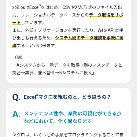
®
xoBlosはExcel
をはじめ、CSVやXML形式のファイル入出
力、リレーショナルデータベースからの
データ取得をサポ
ート
しています。
また、外部アプリケーションを実行したり、Web-APIの呼
び出しも行えるため、
システム間のデータ連携を柔軟に実
現
することが出来ます。
（例）
「Aシステムから一覧データを取得→別のマスタデータと
突合→集計、並べ替え→Bシステムに投入」
Q.
®
Excel
マクロを組むのと、どう違うの？
A.
メンテナンス性や、業務の可視化ができる点
などにおいて、全く異なります。
マクロは、いくつもの手順をプログラミングすることで自