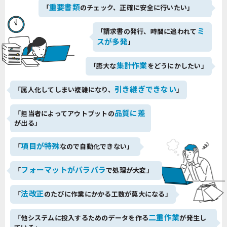
重要書類
「
のチェック、正確に安全に行いたい」
ミ
「請求書の発行、時間に追われて
スが多発
」
集計作業
「膨大な
をどうにかしたい」
引き継ぎできない
「属人化してしまい複雑になり、
」
品質に差
「担当者によってアウトプットの
が出る」
項目が特殊
「
なので自動化できない」
フォーマットがバラバラ
「
で処理が大変」
法改正
「
のたびに作業にかかる工数が莫大になる」
二重作業
「他システムに投入するためのデータを作る
が発生し