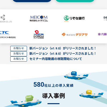
“改革が前に進んでいる手ごたえを
具体的に感じることができて、
非常に喜ばしく思っています。”
（株式会社日立製作所 様）
“ぜひ当社のように
新バージョン（v1.9.0）がリリースされました！
お知らせ
システム導入を軌道に乗せる喜びを感じ、
新バージョン（v1.8.0）がリリースされました！
お知らせ
苦しんでいる「誰か」を
セミナー内容動画の視聴開始について
お知らせ
楽にしてあげて欲しいと願います。”
（ヤクルトサポートビジネス株式会社 様）
580
社以上の導入実績
“私にとっては相棒であり、右腕ですね。
付き合うほど良さがわかり必要不可欠になっていく”
導入事例
（株式会社アコーディア・ゴルフ 様）