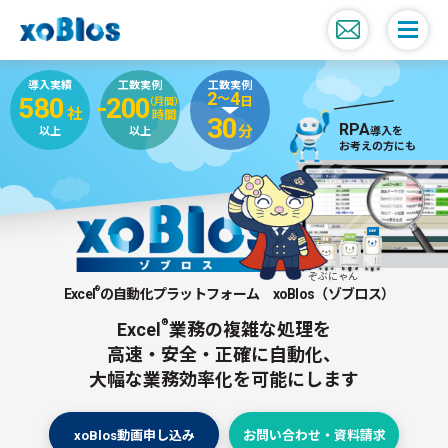
導入実績
工数実例
工数実例
2
4
～
580
-200
日
（月間）
社
時間
30
RPA
分
以上
以上
導入を
お考えの方にも
ぞぶにゃん
®
Excel
の自動化プラットフォーム xoBlos（ゾブロス）
®
Excel
業務の複雑な処理を
高速・安全・正確に自動化、
大幅な業務効率化を可能にします
xoBlos動画申し込み
お問い合わせ・資料請求