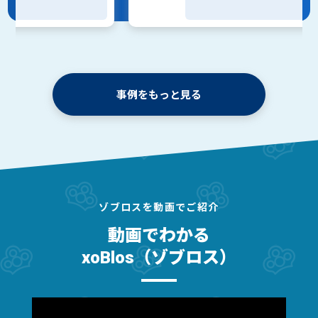
（ヤクルトサポートビジネス株式会社 様）
“私にとっては相棒であり、右腕ですね。
付き合うほど良さがわかり必要不可欠になっていく”
（株式会社アコーディア・ゴルフ 様）
事例をもっと見る
“xoBlosが無ければ、
経営陣が求める会社の変化スピードに
業務改革が追い付くことは難しかった”
（株式会社さんわコーポレーション 様）
ゾブロスを動画でご紹介
動画でわかる
“「大きな企業向けでしょ？」と決めつけず、
xoBlos（ゾブロス）
私たちのような事業者こそ、
xoBlosのようなツールを活用して
業務を効率化していくべきなのかなと思います。”