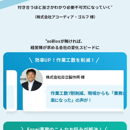
“xoBlosが無ければ、
経営陣が求める会社の変化スピードに
業務改革が追い付くことは難しかった”
（株式会社さんわコーポレーション 様）
“「大きな企業向けでしょ？」と決めつけず、
効率UP！作業工数を削減！
私たちのような事業者こそ、
xoBlosのようなツールを活用して
業務を効率化していくべきなのかなと思います。”
株式会社日立製作所 様
（有限会社湘南ちがさき屋十大 様）
作業工数7割削減、現場からも「業務が
楽になった」の声が！
“xoBlosの教育サポートや保守サポートには
とても満足しています。”
（株式会社東日製作所 様）
Excel業務のこんなお悩みが解決！