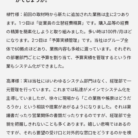
がでしょうか。
植竹様：前回の取材時から新たに追加された業務は主に2つあり
ます。1つ目は「従業員の立替経費精算」です。購入品等の経費
の精算を簡素化しようと取り組みました。多い時は100件/月ほど
になります。2つ目は「予算実績管理」です。当社はグループ全
体で60拠点ほどあり、業務内容も多岐に渡っています。それぞれ
の部署部門ごとに予算を割り当て、予算実績を管理するという作
業もシステム化ができました。
高澤様：実は当社にはいわゆるシステム部門はなく、経理部で一
元管理を行っています。これまでは私達がメインでシステム化を
主導していましたが、徐々に現場から「この業務や帳票はどうだ
ろうか」という相談や提案があがるようになりました。それは稟
議書だったり営業関係の書類だったりするのですが、経理部で全
貌を把握しきれないことも多くあります。嬉しい悲鳴ではあるの
ですが、それら要望の受け口と対外的な窓口をどうするのかを検