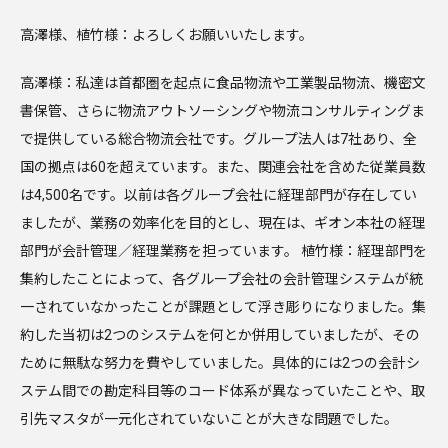
高澤様、植竹様：よろしくお願いいたします。
高澤様：私達は首都圏を起点に食品物流や工業製品物流、機密文
書保管、さらに物流アウトソーシングや物流コンサルティングま
で提供している総合物流会社です。グループ法人は7社あり、全
国の拠点は60を超えています。また、関連会社を含めた従業員数
は4,500名です。以前は各グループ会社に経理部門が存在してい
ましたが、業務の効率化を目的とし、現在は、ギオン本社の経理
部門が会計管理／経理業務を担っています。 植竹様：経理部門を
集約したことによって、各グループ会社の会計管理システムが統
一されていなかったことが課題として浮き彫りになりました。集
約した当初は2つのシステムを何とか併用していましたが、その
ために無駄な努力を費やしていました。具体的には2つの会計シ
ステム間での勘定科目等のコード体系が異なっていたことや、取
引先マスタが一元化されていないことが大きな問題でした。